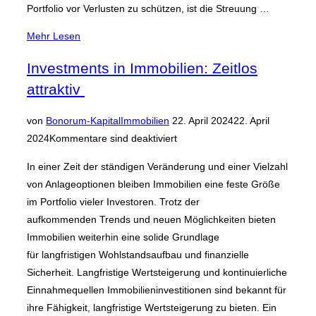
Portfolio vor Verlusten zu schützen, ist die Streuung …
über
Mehr
Lesen
„Sicherheit
Investments in Immobilien: Zeitlos
vor
attraktiv
Verlusten:
Strategien
Veröffentlicht
von
Bonorum-Kapital
Immobilien
22. April 2024
22. April
zur
am
2024
Kommentare sind deaktiviert
Absicherung
deines
In einer Zeit der ständigen Veränderung und einer Vielzahl
Portfolios“
von Anlageoptionen bleiben Immobilien eine feste Größe
im Portfolio vieler Investoren. Trotz der
aufkommenden Trends und neuen Möglichkeiten bieten
Immobilien weiterhin eine solide Grundlage
für langfristigen Wohlstandsaufbau und finanzielle
Sicherheit. Langfristige Wertsteigerung und kontinuierliche
Einnahmequellen Immobilieninvestitionen sind bekannt für
ihre Fähigkeit, langfristige Wertsteigerung zu bieten. Ein