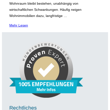
Wohnraum bleibt bestehen, unabhängig von
wirtschaftlichen Schwankungen. Häufig neigen
Wohnimmobilien dazu, langfristige …
über
Mehr
Lesen
„Immobilieninvestment: Soll
ich
in
eine
Wohn-
oder
eine
Gewerbeimmobilie
investieren? “
Rechtliches