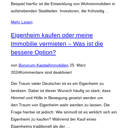
Beispiel hierfür ist die Entwicklung von Wohnimmobilien in
aufstrebenden Stadtteilen. Investoren, die frühzeitig …
über
Mehr
Lesen
„Investments
Eigenheim kaufen oder meine
in
Immobilie vermieten – Was ist die
Immobilien:
Zeitlos
bessere Option?
attraktiv “
Veröffentlicht
von
Bonorum-Kapital
Immobilien
25. März
am
2024
Kommentare sind deaktiviert
Der Traum vieler Deutscher ist es ein Eigenheim zu
besitzen. Dabei ist dieser Wunsch häufig so stark, dass
Himmel und Hölle in Bewegung gesetzt werden um
den Traum von Eigenheim wahr werden zu lassen. Die
Frage hierbei ist jedoch: Wie sinnvoll ist es wirklich sich ein
Eigenheim zu kaufen? Während der Kauf eines
Eigenheims traditionell als der …