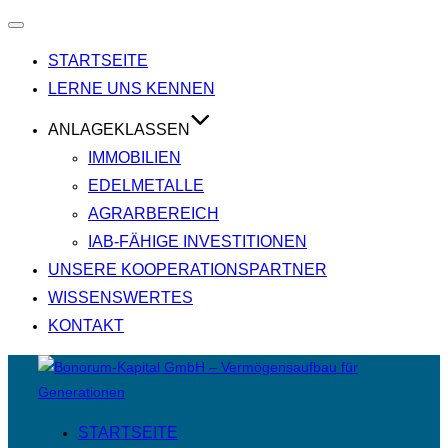
Navigation
umschalten
STARTSEITE
LERNE UNS KENNEN
ANLAGEKLASSEN
IMMOBILIEN
EDELMETALLE
AGRARBEREICH
IAB-FÄHIGE INVESTITIONEN
UNSERE KOOPERATIONSPARTNER
WISSENSWERTES
KONTAKT
Zum
Inhalt
springen
STARTSEITE