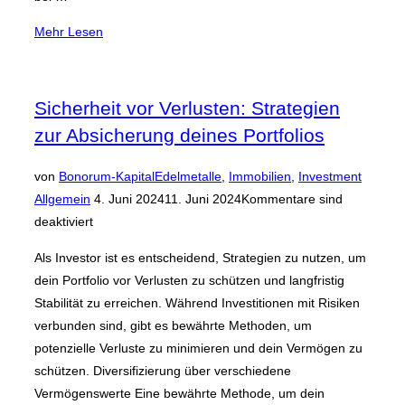
über
Mehr
Lesen
„Erfolgreiches
Mietermanagement:
Strategien
Sicherheit vor Verlusten: Strategien
für
zur Absicherung deines Portfolios
Immobilieninvestoren,
um
von
Bonorum-Kapital
Edelmetalle
,
Immobilien
,
Investment
Mieterprobleme schnell
Veröffentlicht
Allgemein
4. Juni 2024
11. Juni 2024
Kommentare sind
und
am
deaktiviert
einfach
zu
Als Investor ist es entscheidend, Strategien zu nutzen, um
lösen“
dein Portfolio vor Verlusten zu schützen und langfristig
Stabilität zu erreichen. Während Investitionen mit Risiken
verbunden sind, gibt es bewährte Methoden, um
potenzielle Verluste zu minimieren und dein Vermögen zu
schützen. Diversifizierung über verschiedene
Vermögenswerte Eine bewährte Methode, um dein