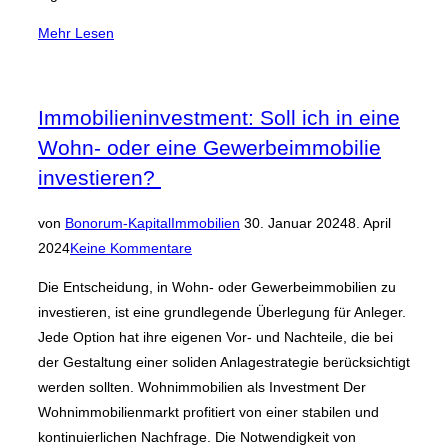
über
Mehr
Lesen
„Eigenheim
kaufen
oder
Immobilieninvestment: Soll ich in eine
meine
Wohn- oder eine Gewerbeimmobilie
Immobilie
investieren?
vermieten
–
Veröffentlicht
von
Bonorum-Kapital
Immobilien
30. Januar 2024
8. April
Was
am
2024
Keine Kommentare
ist
die
Die Entscheidung, in Wohn- oder Gewerbeimmobilien zu
bessere
investieren, ist eine grundlegende Überlegung für Anleger.
Option?“
Jede Option hat ihre eigenen Vor- und Nachteile, die bei
der Gestaltung einer soliden Anlagestrategie berücksichtigt
werden sollten. Wohnimmobilien als Investment Der
Wohnimmobilienmarkt profitiert von einer stabilen und
kontinuierlichen Nachfrage. Die Notwendigkeit von