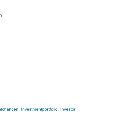
n
ntchancen
,
Investmentportfolio
,
Investor