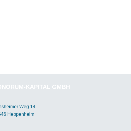
ONORUM-KAPITAL GMBH
nsheimer Weg 14
646 Heppenheim