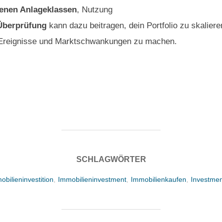
enen Anlageklassen
, Nutzung
Überprüfung
kann dazu beitragen, dein Portfolio zu skaliere
 Ereignisse und Marktschwankungen zu machen.
SCHLAGWÖRTER
obilieninvestition
,
Immobilieninvestment
,
Immobilienkaufen
,
Investme