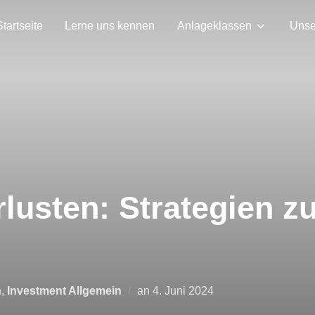
Startseite
Lerne uns kennen
Anlageklassen
Unse
rlusten: Strategien 
Veröffentlicht
n
,
Investment Allgemein
an
4. Juni 2024
am