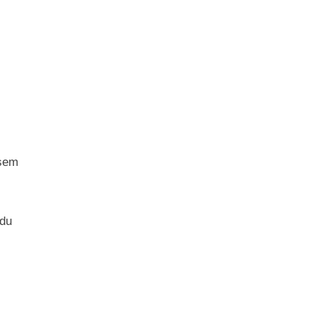
esem
 du