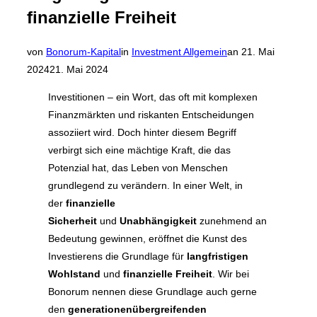
finanzielle Freiheit
Veröffentlicht
von
Bonorum-Kapital
in
Investment Allgemein
an
21. Mai
am
2024
21. Mai 2024
Investitionen – ein Wort, das oft mit komplexen
Finanzmärkten und riskanten Entscheidungen
assoziiert wird. Doch hinter diesem Begriff
verbirgt sich eine mächtige Kraft, die das
Potenzial hat, das Leben von Menschen
grundlegend zu verändern. In einer Welt, in
der
finanzielle
Sicherheit
und
Unabhängigkeit
zunehmend an
Bedeutung gewinnen, eröffnet die Kunst des
Investierens die Grundlage für
langfristigen
Wohlstand
und
finanzielle Freiheit
. Wir bei
Bonorum nennen diese Grundlage auch gerne
den
generationenübergreifenden