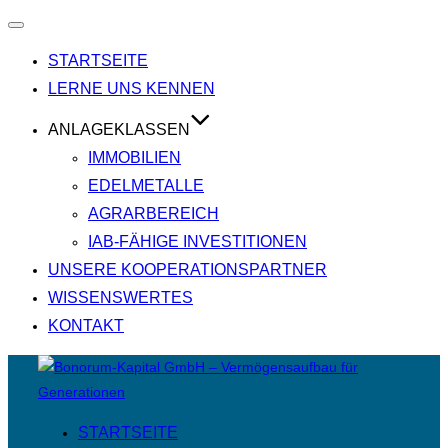
Navigation
umschalten
STARTSEITE
LERNE UNS KENNEN
ANLAGEKLASSEN
IMMOBILIEN
EDELMETALLE
AGRARBEREICH
IAB-FÄHIGE INVESTITIONEN
UNSERE KOOPERATIONSPARTNER
WISSENSWERTES
KONTAKT
Zum
Inhalt
springen
STARTSEITE