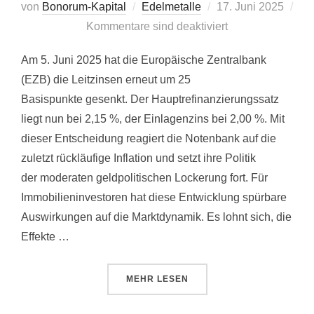
Veröffentlicht
von
Bonorum-Kapital
Edelmetalle
17. Juni 2025
am
Kommentare sind deaktiviert
Am 5. Juni 2025 hat die Europäische Zentralbank
(EZB) die Leitzinsen erneut um 25
Basispunkte gesenkt. Der Hauptrefinanzierungssatz
liegt nun bei 2,15 %, der Einlagenzins bei 2,00 %. Mit
dieser Entscheidung reagiert die Notenbank auf die
zuletzt rückläufige Inflation und setzt ihre Politik
der moderaten geldpolitischen Lockerung fort. Für
Immobilieninvestoren hat diese Entwicklung spürbare
Auswirkungen auf die Marktdynamik. Es lohnt sich, die
Effekte …
ÜBER „IMMOBILIENMARKT IM A
MEHR
LESEN