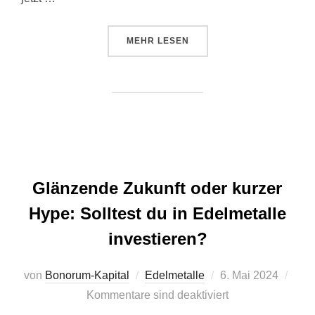
ÜBER „SILBERPREIS IM AUFWIN
MEHR
LESEN
Glänzende Zukunft oder kurzer
Hype: Solltest du in Edelmetalle
investieren?
Veröffentlicht
von
Bonorum-Kapital
Edelmetalle
6. Mai 2024
am
Kommentare sind deaktiviert