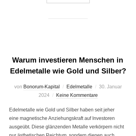
Warum investieren Menschen in
Edelmetalle wie Gold und Silber?
Veröffentlicht
von
Bonorum-Kapital
Edelmetalle
30. Januar
am
2024
Keine Kommentare
Edelmetalle wie Gold und Silber haben seit jeher
eine magnetische Anziehungskraft auf Investoren
ausgeübt. Diese glänzenden Metalle verkörpern nicht
nur ästhetischen Reichtum, sondern dienen auch