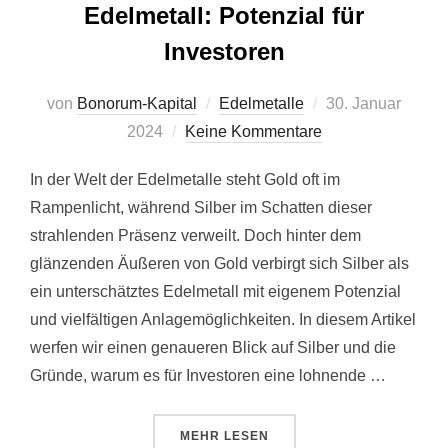
Edelmetall: Potenzial für
Investoren
Veröffentlicht
von
Bonorum-Kapital
Edelmetalle
30. Januar
am
2024
Keine Kommentare
In der Welt der Edelmetalle steht Gold oft im
Rampenlicht, während Silber im Schatten dieser
strahlenden Präsenz verweilt. Doch hinter dem
glänzenden Äußeren von Gold verbirgt sich Silber als
ein unterschätztes Edelmetall mit eigenem Potenzial
und vielfältigen Anlagemöglichkeiten. In diesem Artikel
werfen wir einen genaueren Blick auf Silber und die
Gründe, warum es für Investoren eine lohnende …
ÜBER „SILBER ALS UNTERSCHÄT
MEHR
LESEN