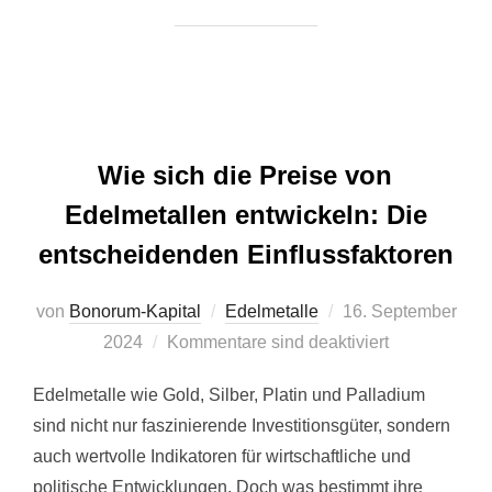
Wie sich die Preise von
Edelmetallen entwickeln: Die
entscheidenden Einflussfaktoren
Veröffentlicht
von
Bonorum-Kapital
Edelmetalle
16. September
am
2024
Kommentare sind deaktiviert
Edelmetalle wie Gold, Silber, Platin und Palladium
sind nicht nur faszinierende Investitionsgüter, sondern
auch wertvolle Indikatoren für wirtschaftliche und
politische Entwicklungen. Doch was bestimmt ihre